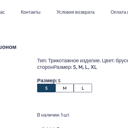
нас
Контакты
Условия возврата
Оплата 
юшоном
Тип: Трикотажное изделие. Цвет: бру
сторонРазмер: S, M, L, XL
Размер
:
S
S
M
L
В наличии:
1
шт.