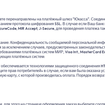
удете перенаправлены на платёжный шлюз "Юкасса". Соеди
анием протокола шифрования SSL. В случае если Ваш банк
ecureCode, MIR Accept, J-Secure, для проведения платежа т
ание. Конфиденциальность сообщаемой персональной инф
м за исключением случаев, предусмотренных законодательс
ребованиями платёжных систем МИР, Visa Int., MasterCard Eu
дующих платёжных систем:
т обеспечивается технологиями защищенного соединения H
ащите прав потребителей» в случае, если вам была оказана 
кую карту, с которой производилась оплата. Порядок возвра
и, для этого на странице оформления заказа выберите соот